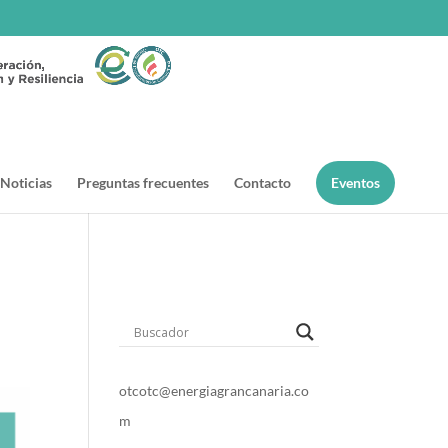
Noticias
Preguntas frecuentes
Contacto
Eventos
o
t
c
otc@energiagrancanaria.co
m