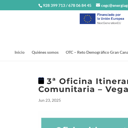
928 399 713 / 678 06 84 45
cegc@energiag
Inicio
Quiénes somos
OTC – Reto Demográfico Gran Cana
3ª Oficina Itiner
Comunitaria – Veg
Jun 23, 2025