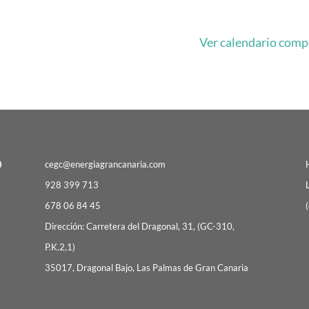
Ver calendario comp
cegc@energiagrancanaria.com
928 399 713
678 06 84 45
(
Dirección: Carretera del Dragonal, 31, (GC-310,
P.K.2,1)
35017, Dragonal Bajo, Las Palmas de Gran Canaria