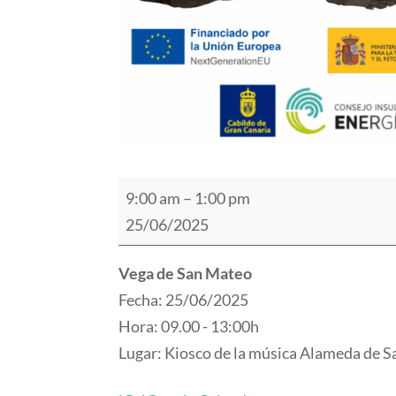
3ª
9:00 am
–
1:00 pm
Oficina
25/06/2025
Itinerante
de
Vega de San Mateo
Transformación
Fecha: 25/06/2025
Comunitaria
Hora: 09.00 - 13:00h
–
Lugar: Kiosco de la música Alameda de 
Vega