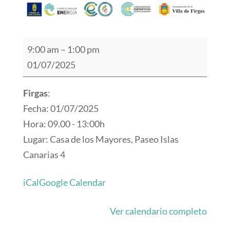
Oficina
9:00 am
–
1:00 pm
itinerante
01/07/2025
de
Transformación
Firgas
:
Comunitaria
Fecha: 01/07/2025
-
Hora: 09.00 - 13:00h
Firgas
Lugar: Casa de los Mayores, Paseo Islas
Canarias 4
iCal
Google Calendar
Ver calendario completo