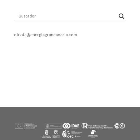
o
t
c
otc@energiagrancanaria.com
928 399 713
678 06 84 45
Dirección: Avenida de la Feria. 1
35012 Las Palmas de Gran Canaria