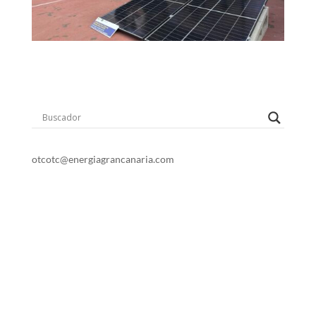
o
t
c
otc@energiagrancanaria.com
928 399 713
678 06 84 45
Dirección: Avenida de la Feria. 1
35012 Las Palmas de Gran Canaria