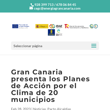
928 399 713 / 678 06 84 45
cegc@energiagrancanaria.com
Seleccionar página
Gran Canaria
presenta los Planes
de Acción por el
Clima de 20
municipios
Feb 28, 2023
|
Noticias
,
Pacto Alcaldías