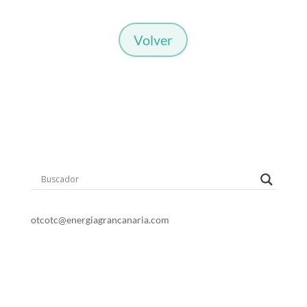
Volver
o
t
c
otc@energiagrancanaria.com
928 399 713
678 06 84 45
Dirección: Avenida de la Feria. 1
35012 Las Palmas de Gran Canaria