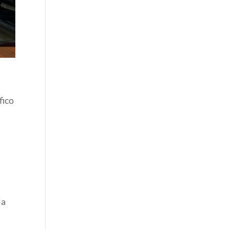
fico
la