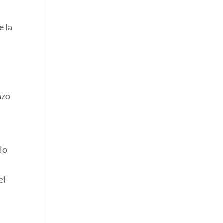
e la
azo
lo
el