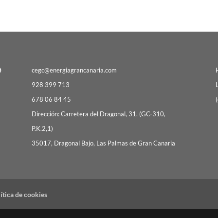
cegc@energiagrancanaria.com
928 399 713
678 06 84 45
(
Dirección: Carretera del Dragonal, 31, (GC-310,
P.K.2,1)
35017, Dragonal Bajo, Las Palmas de Gran Canaria
ítica de cookies