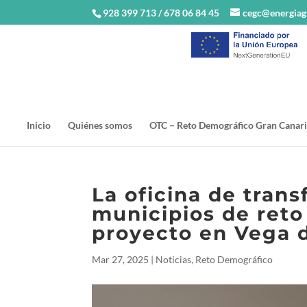
928 399 713 / 678 06 84 45
cegc@energiag
Inicio
Quiénes somos
OTC – Reto Demográfico Gran Canari
La oficina de tran
municipios de reto
proyecto en Vega 
Mar 27, 2025
|
Noticias
,
Reto Demográfico