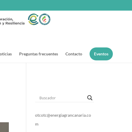
oticias
Preguntas frecuentes
Contacto
Eventos
o
t
c
otc@energiagrancanaria.co
m