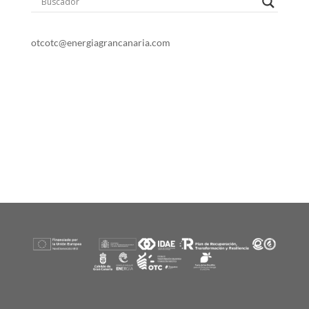
o
t
c
otc@energiagrancanaria.com
928 399 713
678 06 84 45
Dirección: Avenida de la Feria. 1
35012 Las Palmas de Gran Canaria