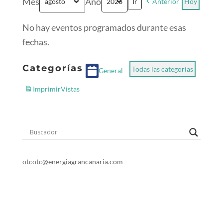
Mes
Año
Anterior
Hoy
No hay eventos programados durante esas
fechas.
Categorías
Todas las categorías
General
Imprimir
Vistas
o
t
c
otc@energiagrancanaria.com
928 399 713
678 06 84 45
Dirección: Avenida de la Feria. 1
35012 Las Palmas de Gran Canaria