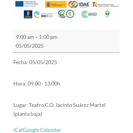
Oficina
9:00 am
–
1:00 pm
itinerante
05/05/2025
de
Transformación
Fecha: 05/05/2025
Comunitaria
-
Hora: 09.00 - 13.00h
Valsequillo
Lugar: Teatro C.O. Jacinto Suárez Martel
(planta baja)
iCal
Google Calendar