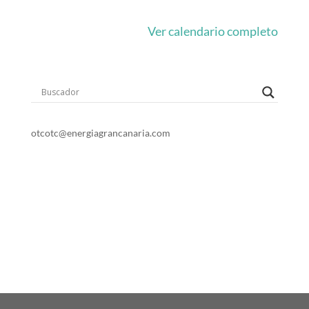
Ver calendario completo
o
t
c
otc@energiagrancanaria.com
928 399 713
678 06 84 45
Dirección: Avenida de la Feria. 1
35012 Las Palmas de Gran Canaria