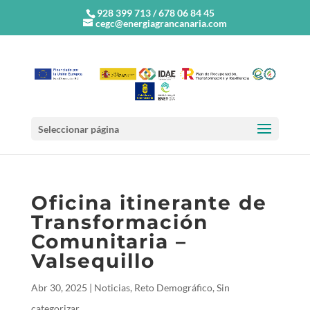
928 399 713 / 678 06 84 45
cegc@energiagrancanaria.com
Seleccionar página
Oficina itinerante de
Transformación
Comunitaria –
Valsequillo
Abr 30, 2025
|
Noticias
,
Reto Demográfico
,
Sin
categorizar